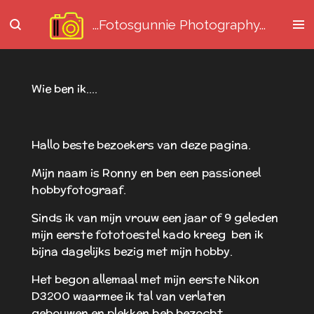
Ga
...Fotosgunnie
Photography...
direct
naar
de
hoofdinhoud
Wie ben ik....
Hallo beste bezoekers van deze pagina.
Mijn naam is Ronny en ben een passioneel
hobbyfotograaf.
Sinds ik van mijn vrouw een jaar of 9 geleden
mijn eerste fototoestel kado kreeg ben ik
bijna dagelijks bezig met mijn hobby.
Het begon allemaal met mijn eerste Nikon
D3200 waarmee ik tal van verlaten
gebouwen en plekken heb bezocht.