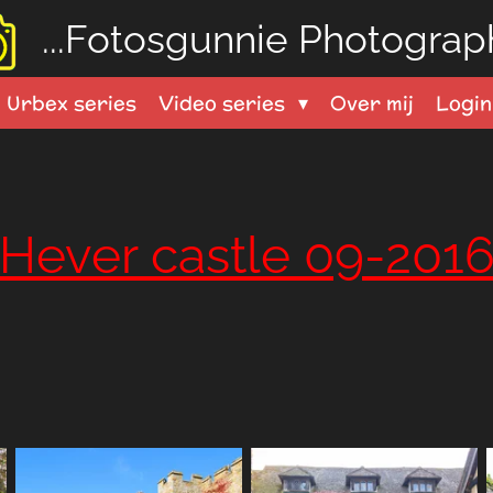
...Fotosgunnie
Photograph
Urbex series
Video series
Over mij
Logi
Hever castle 09-201