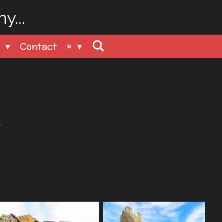
y...
n
Contact
©
6