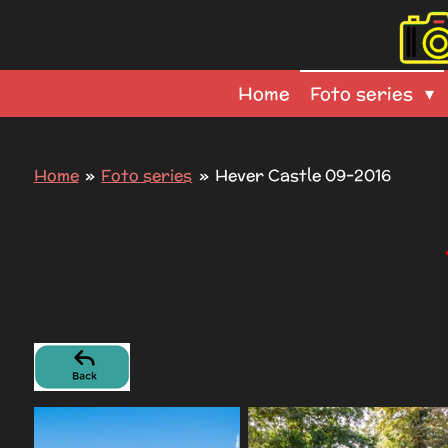
Ga
direct
naar
Home
Foto series
de
hoofdinhoud
Home
»
Foto series
»
Hever Castle 09-2016