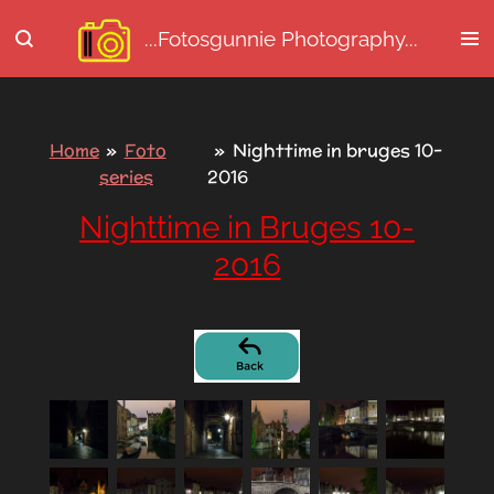
Ga
...Fotosgunnie
Photography...
direct
naar
de
hoofdinhoud
Home
»
Foto
»
Nighttime in bruges 10-
series
2016
Nighttime in Bruges 10-
2016