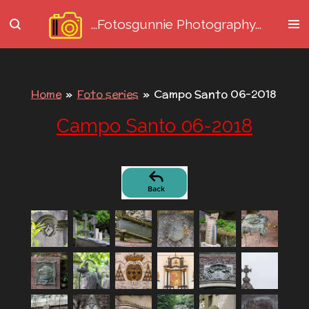
Ga
...Fotosgunnie
Photography...
direct
naar
de
hoofdinhoud
Home
»
Foto series
»
Campo Santo 06-2018
Campo Santo 06-2018