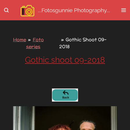
Ga
...Fotosgunnie
Photography...
direct
naar
de
hoofdinhoud
Home
»
Foto
»
Gothic Shoot 09-
series
2018
Gothic shoot 09-2018