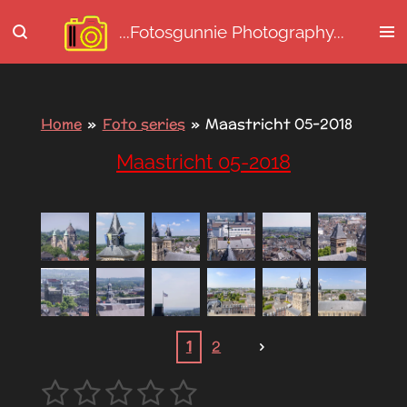
Ga
...Fotosgunnie
Photography...
direct
naar
de
hoofdinhoud
Home
»
Foto series
»
Maastricht 05-2018
Maastricht 05-2018
1
2
1
2
3
4
5
R
S