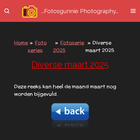
Ga
...Fotosgunnie
Photography...
direct
naar
de
hoofdinhoud
Home
»
Foto
»
Fotoserie
»
Diverse
series
2025
maart 2025
Diverse maart 2025
Deze reeks kan heel de maand maart nog
worden bijgevuld.