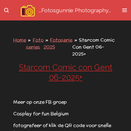
Ga
...Fotosgunnie
Photography...
direct
naar
de
hoofdinhoud
Home
»
Foto
»
Fotoserie
»
Starcom Comic
series
2025
Con Gent 06-
2025+
Starcom Comic con Gent
06-2025+
Meer op onze FB groep
Cosplay for fun Belgium
fotografeer of klik de QR code voor snelle