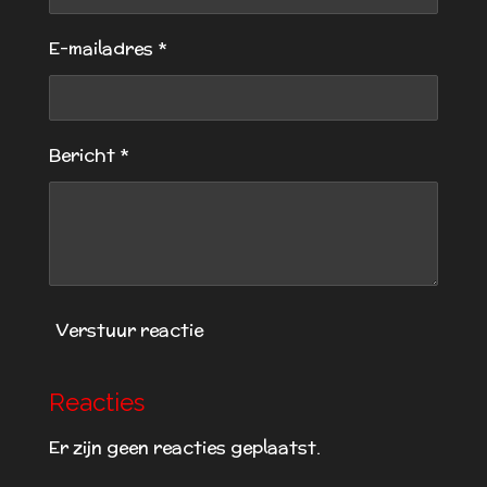
e
e
e
e
s
t
n
n
n
n
E-mailadres *
e
r
r
e
Bericht *
n
Verstuur reactie
Reacties
Er zijn geen reacties geplaatst.