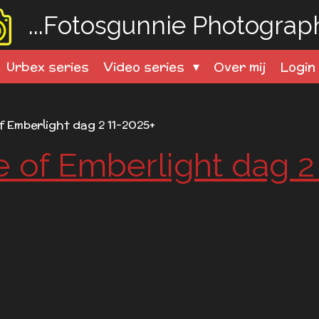
...Fotosgunnie
Photography
Urbex series
Video series
Over mij
Logi
of Emberlight dag 2 11-2025+
e of Emberlight dag 