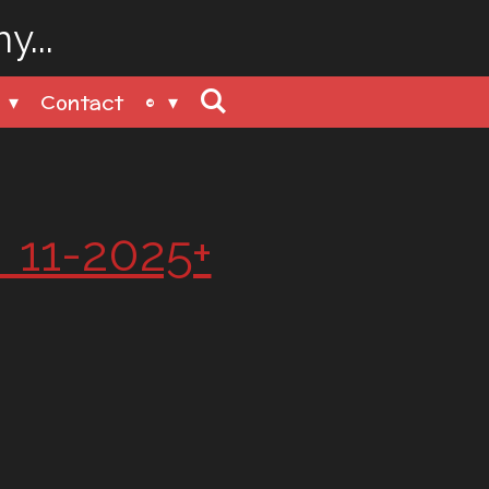
...
n
Contact
©
2 11-2025+