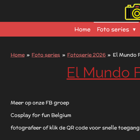
Ga
direct
naar
Home
Foto series
de
hoofdinhoud
Home
»
Foto series
»
Fotoserie 2026
»
El Mundo 
El Mundo F
Meer op onze FB groep
Cosplay for fun Belgium
fotografeer of klik de QR code voor snelle toegang