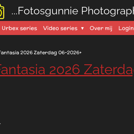
...Fotosgunnie
Photograph
Urbex series
Video series
Over mij
Logi
Fantasia 2026 Zaterdag 06-2026+
antasia 2026 Zaterd
.