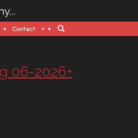
y...
n
Contact
©
ag 06-2026+