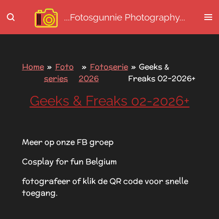
Ga
...Fotosgunnie
Photography...
direct
naar
de
hoofdinhoud
Home
»
Foto
»
Fotoserie
»
Geeks &
series
2026
Freaks 02-2026+
Geeks & Freaks 02-2026+
Meer op onze FB groep
Cosplay for fun Belgium
fotografeer of klik de QR code voor snelle
toegang.