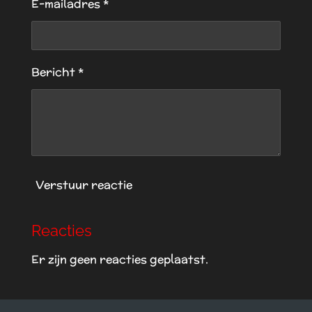
n
n
n
n
E-mailadres *
e
r
r
e
Bericht *
n
Verstuur reactie
Reacties
Er zijn geen reacties geplaatst.