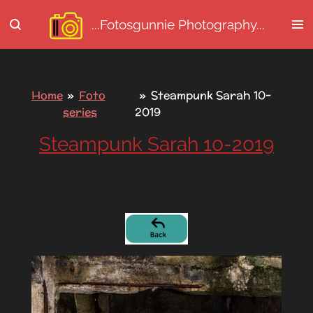
Ga
...Fotosgunnie
Photography...
direct
naar
de
hoofdinhoud
Home
»
Foto
»
Steampunk Sarah 10-
series
2019
Steampunk Sarah 10-2019