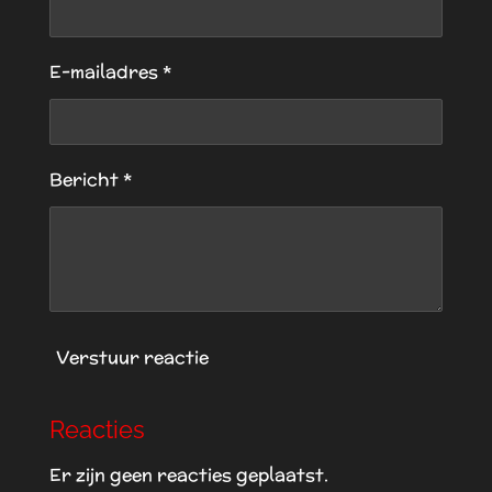
5
e
e
e
e
s
t
n
n
n
n
E-mailadres *
e
r
r
e
Bericht *
n
Verstuur reactie
Reacties
Er zijn geen reacties geplaatst.