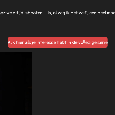
r we altijd shooten... Is, al zeg ik het zelf , een heel m
Klik hier als je interesse hebt in de volledige serie