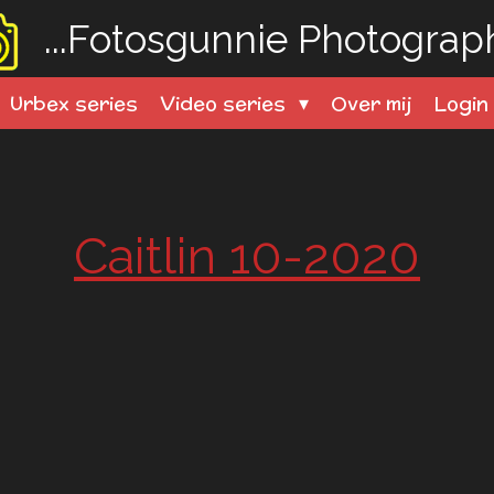
...Fotosgunnie
Photography
Urbex series
Video series
Over mij
Logi
Caitlin 10-2020