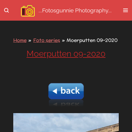
Ga
...Fotosgunnie
Photography...
direct
naar
de
hoofdinhoud
Home
»
Foto series
»
Moerputten 09-2020
Moerputten 09-2020