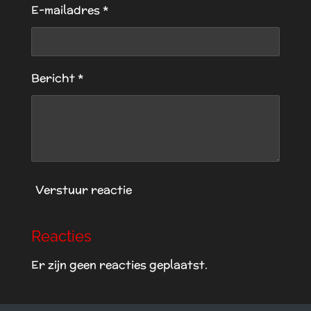
n
n
n
n
E-mailadres *
e
r
Bericht *
Verstuur reactie
Reacties
Er zijn geen reacties geplaatst.