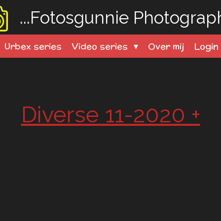
...Fotosgunnie
Photography
Urbex series
Video series
Over mij
Logi
Diverse 11-2020 +