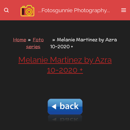
Ga
...Fotosgunnie
Photography...
direct
naar
de
hoofdinhoud
Home
»
Foto
»
Melanie Martinez by Azra
series
10-2020 +
Melanie Martinez by Azra
10-2020 +