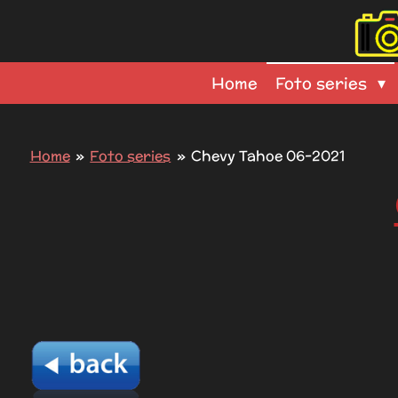
Ga
direct
naar
Home
Foto series
de
hoofdinhoud
Home
»
Foto series
»
Chevy Tahoe 06-2021