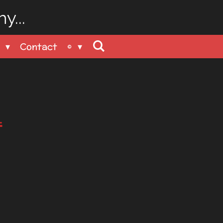
y...
n
Contact
©
1