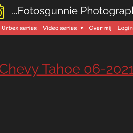
...Fotosgunnie
Photograph
Urbex series
Video series
Over mij
Logi
Chevy Tahoe 06-202