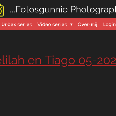
...Fotosgunnie
Photograph
Urbex series
Video series
Over mij
Logi
lilah en Tiago 05-202