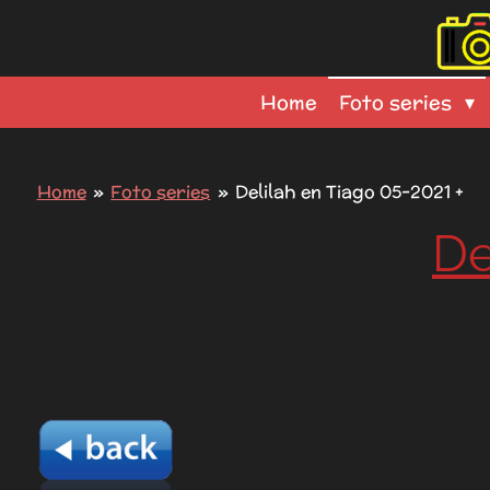
Ga
direct
naar
Home
Foto series
de
hoofdinhoud
Home
»
Foto series
»
Delilah en Tiago 05-2021 +
De