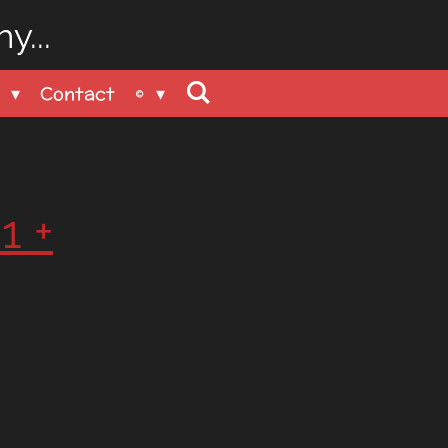
y...
n
Contact
©
1 +