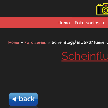
Ga
direct
naar
Home
Foto series
de
hoofdinhoud
Home
»
Foto series
»
Scheinflugplatz SF37 Kamer
Scheinfl