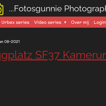
...Fotosgunnie
Photograph
Urbex series
Video series
Over mij
Logi
un 08-2021
ugplatz SF37 Kameru