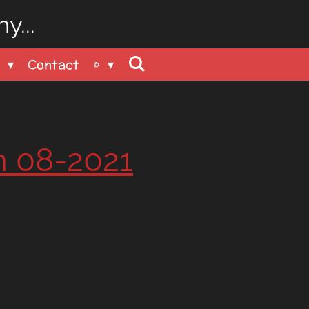
y...
n
Contact
©
n 08-2021