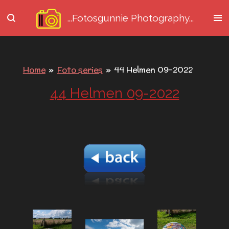
Ga
...Fotosgunnie
Photography...
direct
naar
de
hoofdinhoud
Home
»
Foto series
»
44 Helmen 09-2022
44 Helmen 09-2022