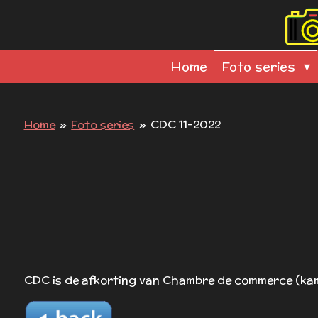
Ga
direct
naar
Home
Foto series
de
hoofdinhoud
Home
»
Foto series
»
CDC 11-2022
CDC is de afkorting van Chambre de commerce (kame