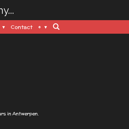
...
n
Contact
©
rs in Antwerpen.