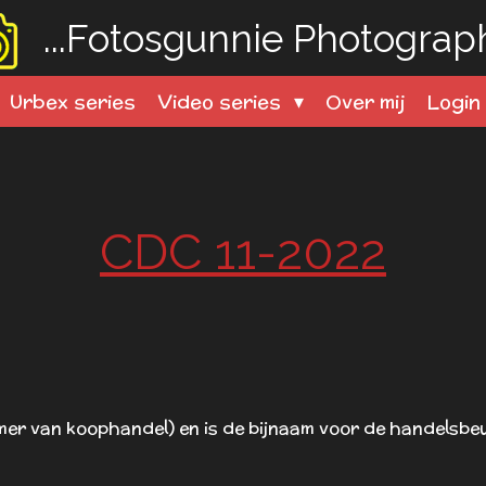
...Fotosgunnie
Photography
Urbex series
Video series
Over mij
Logi
CDC 11-2022
r van koophandel) en is de bijnaam voor de handelsbeu