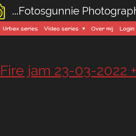
...Fotosgunnie
Photography
Urbex series
Video series
Over mij
Logi
Fire jam 23-03-2022 