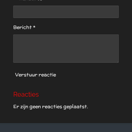
e
r
r
e
Bericht *
n
Verstuur reactie
Reacties
Er zijn geen reacties geplaatst.