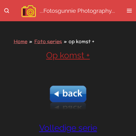
Ga
...Fotosgunnie
Photography...
direct
naar
de
hoofdinhoud
Home
»
Foto series
»
op komst +
Op komst +
Volledige serie