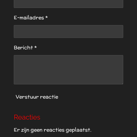
e
e
e
e
s
t
n
n
n
n
E-mailadres *
e
r
r
e
Bericht *
n
Verstuur reactie
Reacties
Er zijn geen reacties geplaatst.