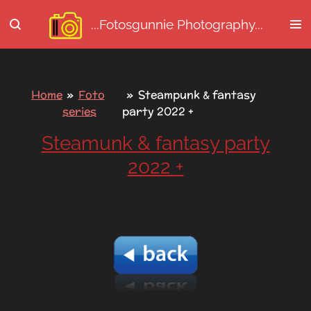
Ga
...Fotosgunnie
Photography...
direct
naar
de
hoofdinhoud
Home
»
Foto
»
Steampunk & fantasy
series
party 2022 +
Steamunk & fantasy party
2022 +