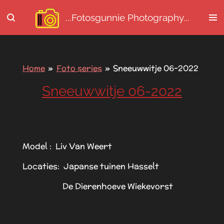
Ga
...Fotosgunnie
Photography...
direct
naar
de
hoofdinhoud
Home
»
Foto series
»
Sneeuwwitje 06-2022
Sneeuwwitje 06-2022
Model : Liv Van Weert
Locaties: Japanse tuinen Hasselt
De Dierenhoeve Wiekevorst