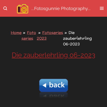
Ga
...Fotosgunnie
Photography...
direct
naar
de
hoofdinhoud
Home
»
Foto
»
Fotoseries
»
Die
series
2023
zauberlehrling
06-2023
Die zauberlehrling 06-2023