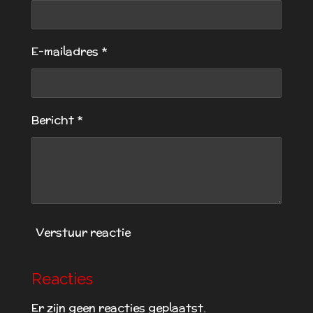
r
r
r
r
0
e
e
e
e
s
t
n
n
n
n
E-mailadres *
e
r
r
e
Bericht *
n
Verstuur reactie
Reacties
Er zijn geen reacties geplaatst.