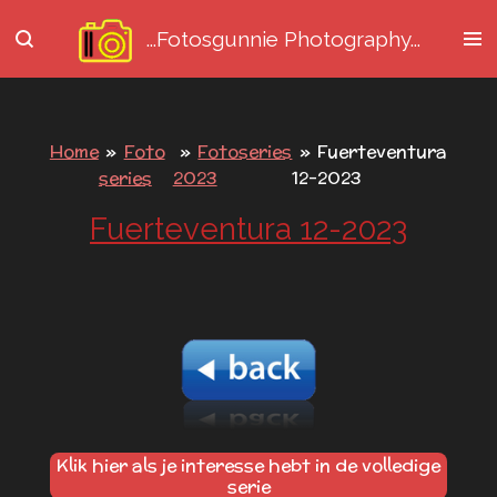
Ga
...Fotosgunnie
Photography...
direct
naar
de
hoofdinhoud
Home
»
Foto
»
Fotoseries
»
Fuerteventura
series
2023
12-2023
Fuerteventura 12-2023
Klik hier als je interesse hebt in de volledige
serie