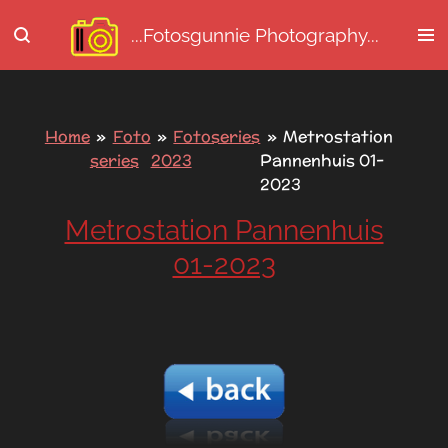
Ga
...Fotosgunnie
Photography...
direct
naar
de
hoofdinhoud
Home
»
Foto
»
Fotoseries
»
Metrostation
series
2023
Pannenhuis 01-
2023
Metrostation Pannenhuis
01-2023