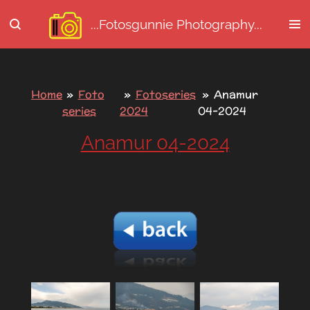
Ga
...Fotosgunnie
Photography...
direct
naar
de
hoofdinhoud
Home
»
Foto
»
Fotoseries
»
Anamur
series
2024
04-2024
Anamur 04-2024