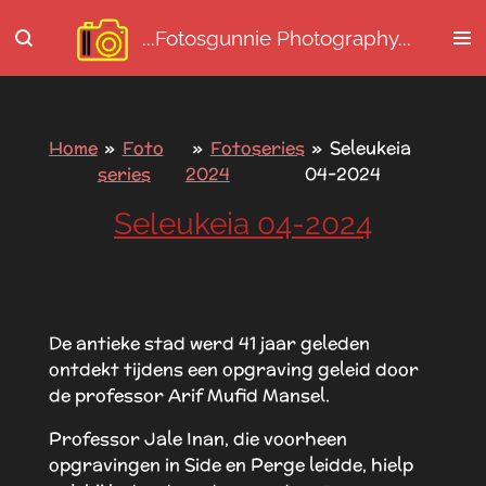
Ga
...Fotosgunnie
Photography...
direct
naar
de
hoofdinhoud
Home
»
Foto
»
Fotoseries
»
Seleukeia
series
2024
04-2024
Seleukeia 04-2024
De antieke stad werd 41 jaar geleden
ontdekt tijdens een opgraving geleid door
de professor Arif Mufid Mansel.
Professor Jale Inan, die voorheen
opgravingen in Side en Perge leidde, hielp