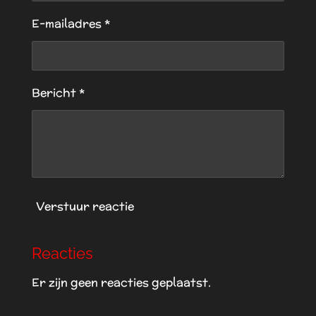
t
n
n
n
n
E-mailadres *
e
r
r
e
Bericht *
n
Verstuur reactie
Reacties
Er zijn geen reacties geplaatst.