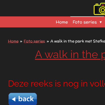
Ga
direct
naar
Home
Foto series
de
hoofdinhoud
Home
»
Foto series
»
A walk in the park met Stefk
A walk in the
Deze reeks is nog in vol