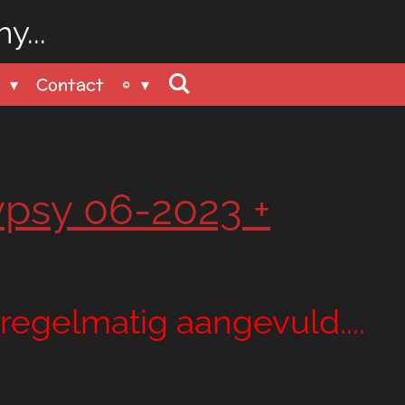
y...
n
Contact
©
ypsy 06-2023 +
regelmatig aangevuld....