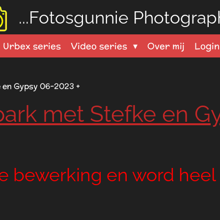
...Fotosgunnie
Photograph
Urbex series
Video series
Over mij
Logi
e en Gypsy 06-2023 +
 park met Stefke en G
le bewerking en word heel 