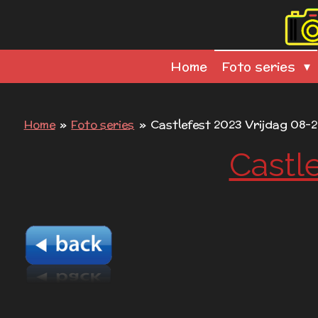
Ga
direct
naar
Home
Foto series
de
hoofdinhoud
Home
»
Foto series
»
Castlefest 2023 Vrijdag 08-2
Castl