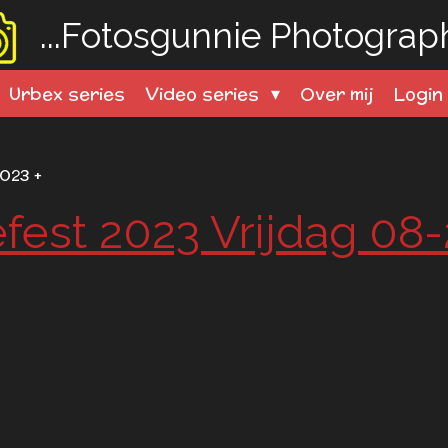
...Fotosgunnie
Photography
Urbex series
Video series
Over mij
Logi
023 +
efest 2023 Vrijdag 08-