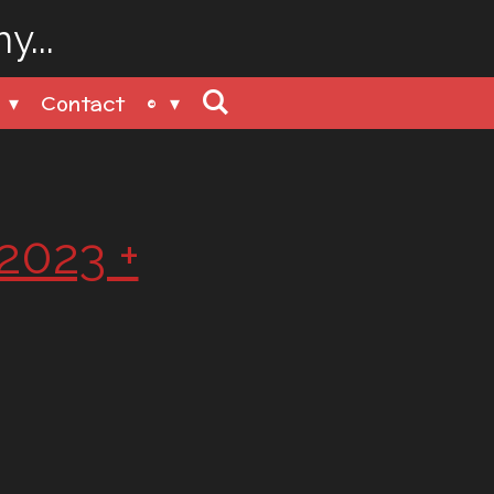
...
n
Contact
©
2023 +