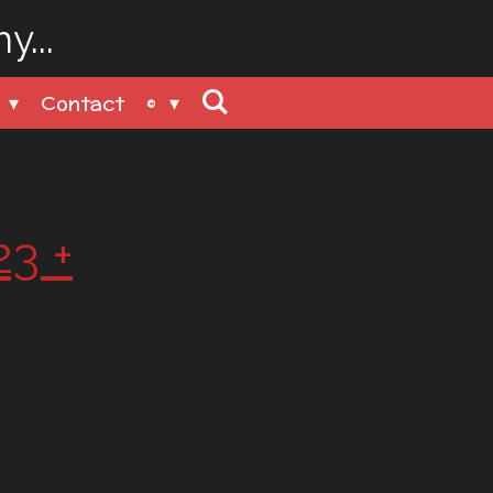
...
n
Contact
©
23 +