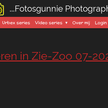
...Fotosgunnie
Photography
Urbex series
Video series
Over mij
Logi
ren in Zie-Zoo 07-20