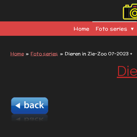
Ga
direct
naar
Home
Foto series
de
hoofdinhoud
Home
»
Foto series
»
Dieren in Zie-Zoo 07-2023 +
Die