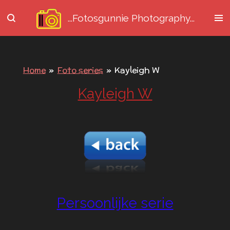
Ga
...Fotosgunnie
Photography...
direct
naar
de
hoofdinhoud
Home
»
Foto series
»
Kayleigh W
Kayleigh W
Persoonlijke serie