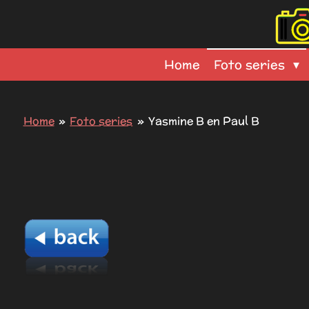
Ga
direct
naar
Home
Foto series
de
hoofdinhoud
Home
»
Foto series
»
Yasmine B en Paul B