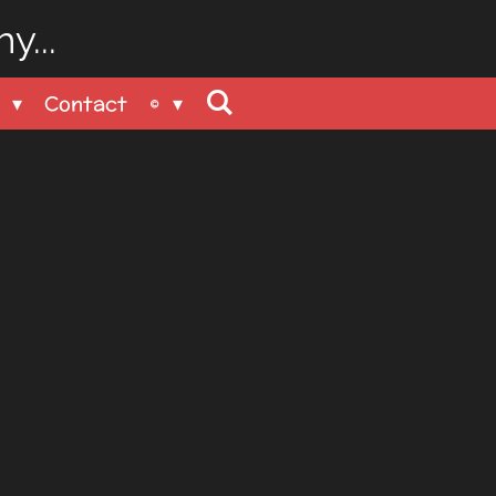
y...
n
Contact
©