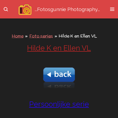
Ga
...Fotosgunnie
Photography...
direct
naar
de
hoofdinhoud
Home
»
Foto series
»
Hilde K en Ellen VL
Hilde K en Ellen VL
Persoonlijke serie