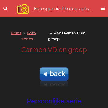
Ga
...Fotosgunnie
Photography...
direct
naar
de
hoofdinhoud
Home
»
Foto
»
Van Diemen C en
series
groep
Carmen VD en groep
Persoonlijke serie