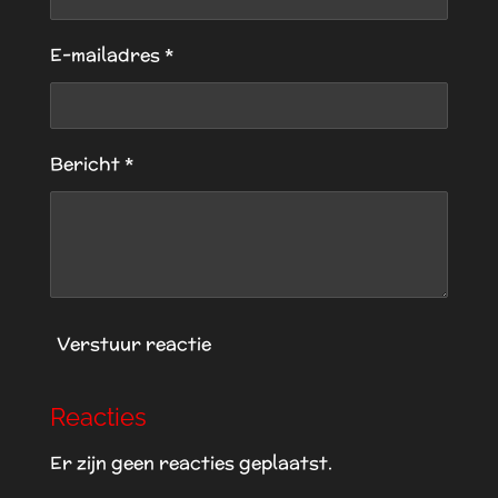
e
e
e
e
s
t
n
n
n
n
E-mailadres *
e
r
r
e
Bericht *
n
Verstuur reactie
Reacties
Er zijn geen reacties geplaatst.