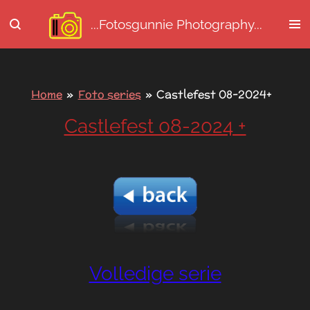
Ga
...Fotosgunnie
Photography...
direct
naar
de
hoofdinhoud
Home
»
Foto series
»
Castlefest 08-2024+
Castlefest 08-2024 +
Volledige serie